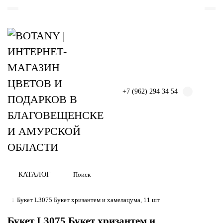
Назад
Назад
МОНОБУКЕТЫ
КОНФЕТЫ
БУКЕТЫ (ДО 2500₽)
МЯГКИЕ ИГРУШКИ
+7 (962) 294 34 54
БУКЕТЫ ИЗ РОЗ
БУКЕТЫ (2500₽-5000₽)
БУКЕТЫ (ОТ 5000₽)
КАТАЛОГ
Букет L3075 Букет хризантем и хамелацума, 11 шт
Букет L3075 Букет хризантем и