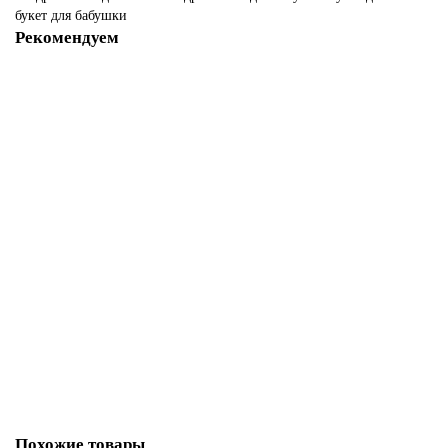
букет для бабушки
Рекомендуем
Набор конфет Raffaello 100гр.
900р.
Заказать
Набор конфет Ferrero Rocher 125гр.
1100р.
Заказать
Похожие товары